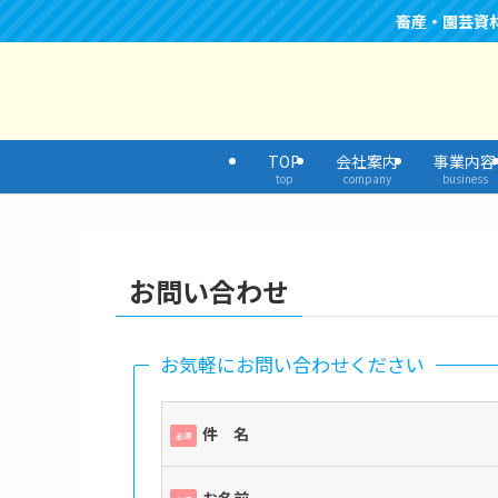
畜産・園芸資
TOP
会社案内
事業内容
top
company
business
お問い合わせ
お気軽にお問い合わせください
件 名
必須
お名前