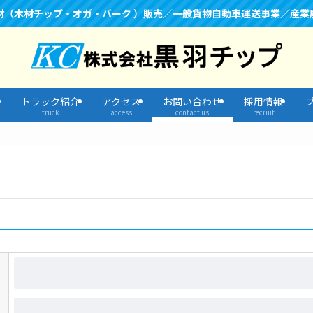
材（木材チップ・オガ・バーク ）販売／一般貨物自動車運送事業／産業
トラック紹介
アクセス
お問い合わせ
採用情報
truck
access
contact us
recruit